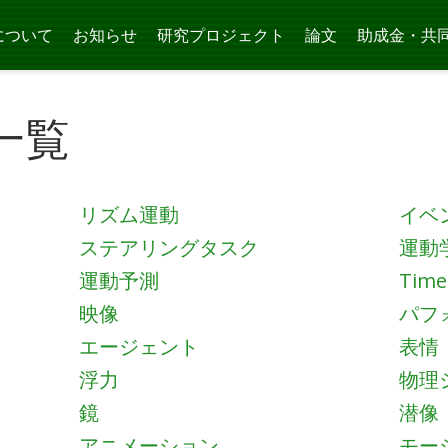
について
お知らせ
研究プロジェクト
論文
助成金・共
一覧
リズム運動
イベ
ステアリングタスク
運動
運動予測
Time
映像
パフ
エージェント
表情
浮力
物理
鏡
潜像
アニメーション
モー