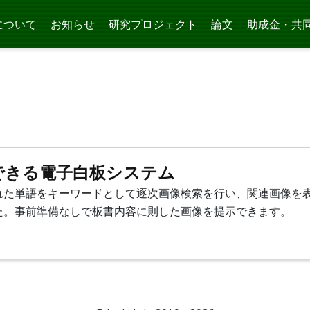
について
お知らせ
研究プロジェクト
論文
助成金・共
できる電子白板システム
れた単語をキーワードとして逐次画像検索を行い、関連画像を
た。事前準備なしで板書内容に則した画像を提示できます。