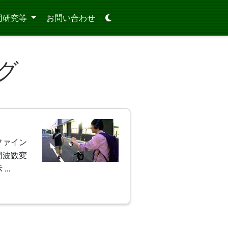
同研究等
お問い合わせ
グ
ファイン
周波数変
 …