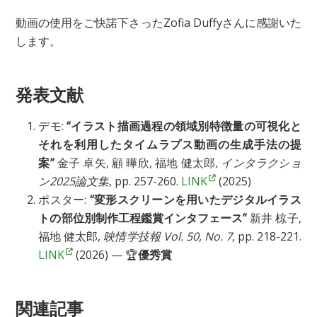
動画の使用をご快諾下さったZofia Duffyさんに感謝いた
します。
発表文献
デモ:
“イラスト描画過程の領域別特徴量の可視化と
それを利用したタイムラプス動画の生成手法の提
案”
金子 卓矢, 顧 曄欣, 福地 健太郎,
インタラクショ
ン2025論文集
, pp. 257-260.
LINK
(2025)
ポスター:
“変形スクリーンを用いたデジタルイラス
トの部位別制作工程鑑賞インタフェース”
新井 椋子,
福地 健太郎,
映情学技報 Vol. 50, No. 7
, pp. 218-221.
LINK
(2026) — 🏆
優秀賞
関連記事